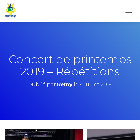
D
É
P
L
I
E
R
Concert de printemps
L
A
2019 – Répétitions
N
A
V
Publié par
Rémy
le
4 juillet 2019
I
G
A
T
I
O
N