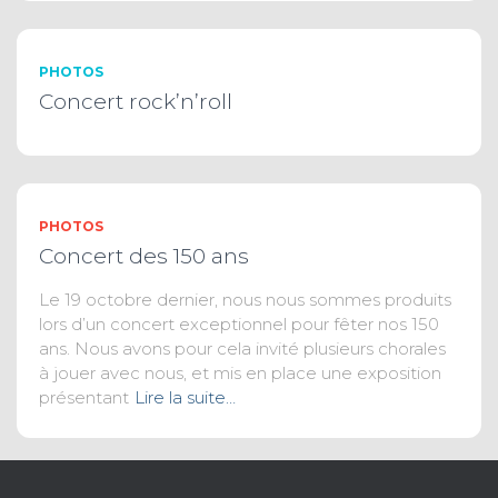
PHOTOS
Concert rock’n’roll
PHOTOS
Concert des 150 ans
Le 19 octobre dernier, nous nous sommes produits
lors d’un concert exceptionnel pour fêter nos 150
ans. Nous avons pour cela invité plusieurs chorales
à jouer avec nous, et mis en place une exposition
présentant
Lire la suite…